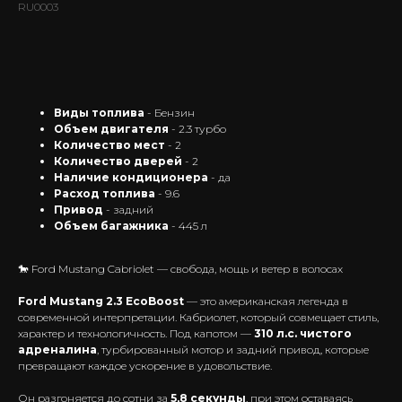
RU0003
ЗАБРОНИРОВАТЬ АВТО
Виды топлива
- Бензин
Объем двигателя
- 2.3 турбо
Количество мест
- 2
Количество дверей
- 2
Наличие кондиционера
- да
Расход топлива
- 9.6
Привод
- задний
Объем багажника
- 445 л
🐎 Ford Mustang Cabriolet — свобода, мощь и ветер в волосах
Ford Mustang 2.3 EcoBoost
— это американская легенда в
современной интерпретации. Кабриолет, который совмещает стиль,
характер и технологичность. Под капотом —
310 л.с. чистого
адреналина
, турбированный мотор и задний привод, которые
превращают каждое ускорение в удовольствие.
Он разгоняется до сотни за
5,8 секунды
, при этом оставаясь